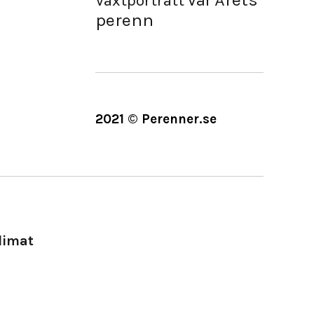
Vår
Växtporträtt
perenn
2021 © Perenner.se
limat