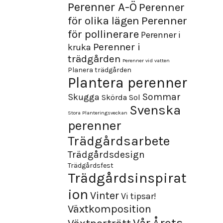
Perenner A-Ö
Perenner
för olika lägen
Perenner
för pollinerare
Perenner i
Perenner i
kruka
trädgården
Perenner vid vatten
Planera trädgården
Plantera perenner
Sommar
Skugga
Skörda
Sol
Svenska
Stora Planteringsveckan
perenner
Trädgårdsarbete
Trädgårdsdesign
Trädgårdsfest
Trädgårdsinspirat
ion
Vinter
Vi tipsar!
Växtkomposition
Årets