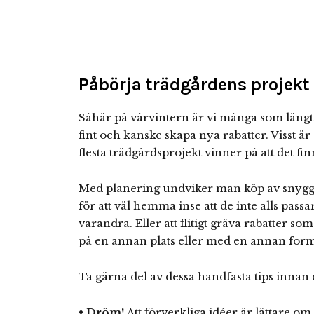
Påbörja trädgårdens projekt 
Såhär på vårvintern är vi många som längtar
fint och kanske skapa nya rabatter. Visst är
flesta trädgårdsprojekt vinner på att det fin
Med planering undviker man köp av snygga
för att väl hemma inse att de inte alls pass
varandra. Eller att flitigt gräva rabatter som
på en annan plats eller med en annan form
Ta gärna del av dessa handfasta tips innan d
•
Dröm!
Att förverkliga idéer är lättare o