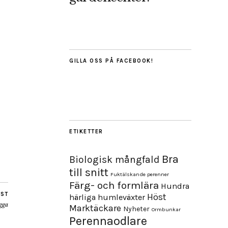
GILLA OSS PÅ FACEBOOK!
ETIKETTER
Bra
Biologisk mångfald
till snitt
Fuktälskande perenner
Färg- och formlära
Hundra
OST
Höst
härliga humleväxter
gga
Marktäckare
Nyheter
Ormbunkar
Perennaodlare