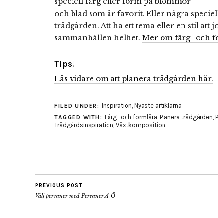
speciell färg eller form på blommor
och blad som är favorit. Eller några speciel
trädgården. Att ha ett tema eller en stil att 
sammanhållen helhet.
Mer om färg- och fo
Tips!
Läs vidare om att planera trädgården här.
Inspiration
,
Nyaste artiklarna
FILED UNDER:
Färg- och formlära
,
Planera trädgården
,
P
TAGGED WITH:
Trädgårdsinspiration
,
Växtkomposition
PREVIOUS POST
Välj perenner med Perenner A-Ö