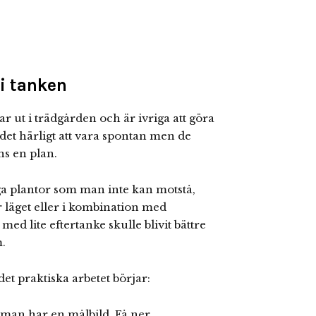
i tanken
 ut i trädgården och är ivriga att göra
 det härligt att vara spontan men de
ns en plan.
 plantor som man inte kan motstå,
ar läget eller i kombination med
 med lite eftertanke skulle blivit bättre
.
et praktiska arbetet börjar:
m man har en målbild. Få ner