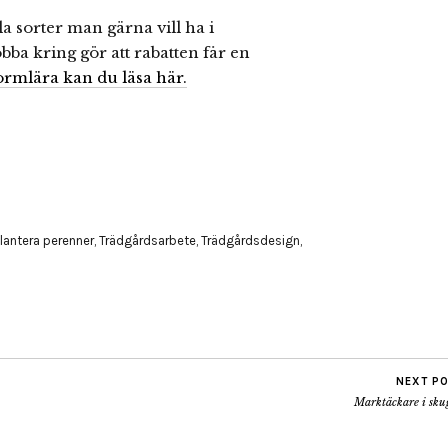
la sorter man gärna vill ha i
jobba kring gör att rabatten får en
rmlära kan du läsa här.
lantera perenner
,
Trädgårdsarbete
,
Trädgårdsdesign
,
NEXT P
Marktäckare i sku