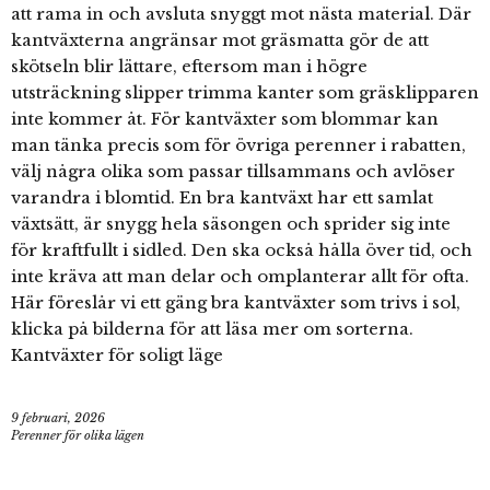
att rama in och avsluta snyggt mot nästa material. Där
kantväxterna angränsar mot gräsmatta gör de att
skötseln blir lättare, eftersom man i högre
utsträckning slipper trimma kanter som gräsklipparen
inte kommer åt. För kantväxter som blommar kan
man tänka precis som för övriga perenner i rabatten,
välj några olika som passar tillsammans och avlöser
varandra i blomtid. En bra kantväxt har ett samlat
växtsätt, är snygg hela säsongen och sprider sig inte
för kraftfullt i sidled. Den ska också hålla över tid, och
inte kräva att man delar och omplanterar allt för ofta.
Här föreslår vi ett gäng bra kantväxter som trivs i sol,
klicka på bilderna för att läsa mer om sorterna.
Kantväxter för soligt läge
9 februari, 2026
Perenner för olika lägen