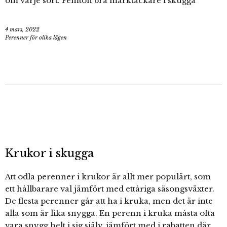
om varje sort. Femton bra marktäckare i skugga
4 mars, 2022
Perenner för olika lägen
Krukor i skugga
Att odla perenner i krukor är allt mer populärt, som
ett hållbarare val jämfört med ettåriga säsongsväxter.
De flesta perenner går att ha i kruka, men det är inte
alla som är lika snygga. En perenn i kruka måsta ofta
vara snygg helt i sig själv, jämfört med i rabatten där