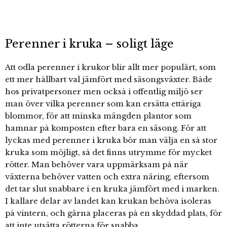
Perenner i kruka – soligt läge
Att odla perenner i krukor blir allt mer populärt, som
ett mer hållbart val jämfört med säsongsväxter. Både
hos privatpersoner men också i offentlig miljö ser
man över vilka perenner som kan ersätta ettåriga
blommor, för att minska mängden plantor som
hamnar på komposten efter bara en säsong. För att
lyckas med perenner i kruka bör man välja en så stor
kruka som möjligt, så det finns utrymme för mycket
rötter. Man behöver vara uppmärksam på när
växterna behöver vatten och extra näring, eftersom
det tar slut snabbare i en kruka jämfört med i marken.
I kallare delar av landet kan krukan behöva isoleras
på vintern, och gärna placeras på en skyddad plats, för
att inte utsätta rötterna för snabba