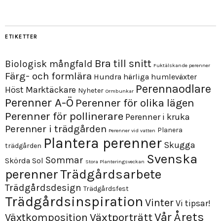
ETIKETTER
Bra till snitt
Biologisk mångfald
Fuktälskande perenner
Färg- och formlära
Hundra härliga humleväxter
Perennaodlare
Höst
Marktäckare
Nyheter
Ormbunkar
Perenner A-Ö
Perenner för olika lägen
Perenner för pollinerare
Perenner i kruka
Perenner i trädgården
Planera
Perenner vid vatten
Plantera perenner
Skugga
trädgården
Svenska
Sommar
Skörda
Sol
Stora Planteringsveckan
perenner
Trädgårdsarbete
Trädgårdsdesign
Trädgårdsfest
Trädgårdsinspiration
Vinter
Vi tipsar!
Årets
Vår
Växtporträtt
Växtkomposition