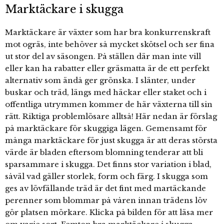
Marktäckare i skugga
Marktäckare är växter som har bra konkurrenskraft
mot ogräs, inte behöver så mycket skötsel och ser fina
ut stor del av säsongen. På ställen där man inte vill
eller kan ha rabatter eller gräsmatta är de ett perfekt
alternativ som ändå ger grönska. I slänter, under
buskar och träd, längs med häckar eller staket och i
offentliga utrymmen kommer de här växterna till sin
rätt. Riktiga problemlösare alltså! Här nedan är förslag
på marktäckare för skuggiga lägen. Gemensamt för
många marktäckare för just skugga är att deras största
värde är bladen eftersom blomning tenderar att bli
sparsammare i skugga. Det finns stor variation i blad,
såväl vad gäller storlek, form och färg. I skugga som
ges av lövfällande träd är det fint med martäckande
perenner som blommar på våren innan trädens löv
gör platsen mörkare. Klicka på bilden för att läsa mer