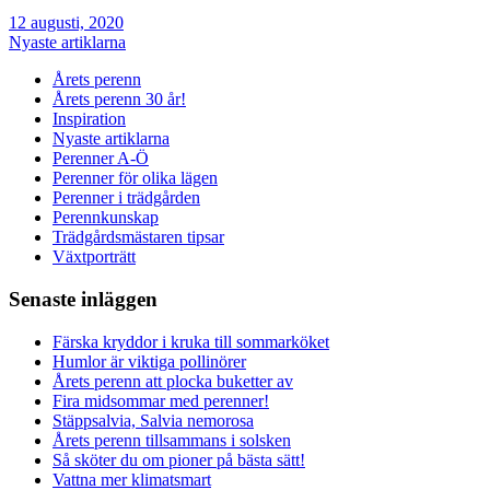
12 augusti, 2020
Nyaste artiklarna
Årets perenn
Årets perenn 30 år!
Inspiration
Nyaste artiklarna
Perenner A-Ö
Perenner för olika lägen
Perenner i trädgården
Perennkunskap
Trädgårdsmästaren tipsar
Växtporträtt
Senaste inläggen
Färska kryddor i kruka till sommarköket
Humlor är viktiga pollinörer
Årets perenn att plocka buketter av
Fira midsommar med perenner!
Stäppsalvia, Salvia nemorosa
Årets perenn tillsammans i solsken
Så sköter du om pioner på bästa sätt!
Vattna mer klimatsmart