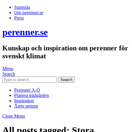
Startsida
Om perenner.se
Press
perenner.se
Kunskap och inspiration om perenner för
svenskt klimat
Menu
Search
Search
Perenner A-Ö
Planera trädgården
Inspiration
Årets perenn
Close Menu
All posts tagged:
Stora