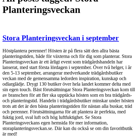
Planteringsveckan
Stora Planteringsveckan i september
Höstplantera perenner! Hösten är på flera sätt den allra bästa
planteringstiden, både för växterna och för dig som planterar. Stora
Planteringsveckan är ett årligt event som trädgårdshandeln har
lanserat, med start första lördagen i september. Över två helger, i år
den 5-13 september, arrangerar medverkande trädgårdsbutiker
veckan med de gemensamma ledorden inspiration, kunskap och
odlarglädje. Drygt 130 butiker över hela landet kommer delta med
sin egen touch. Bäst förutsättningar Stora Planteringsveckan kom till
av branschen för att fler ska upptäcka hösten som en bra trädgårds-
och planteringstid. Handeln i trädgårdsbutiker minskar under hösten
trots att det är den bästa planteringstiden för nästan alla buskar, träd
och perenner. Förutsättningarna för att plantera är perfekta, med
fuktig jord, sval luft och hög luftfuktighet. Se Stora
Planteringsveckans egen hemsida för mer information,
storaplanteringsveckan.se. Där kan du också se om din favoritbutik
är med!