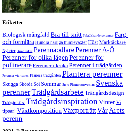
Etiketter
Bra till snitt
Färg-
Biologisk mångfald
Fuktälskande perenner
och formlära
Höst
Marktäckare
Hundra härliga humleväxter
Perenner A-Ö
Perennaodlare
Nyheter
Ormbunkar
Perenner för olika lägen
Perenner för
pollinerare
Perenner i trädgården
Perenner i kruka
Plantera perenner
Planera trädgården
Perenner vid vatten
Svenska
Sommar
Skugga
Skörda
Sol
Stora Planteringsveckan
perenner
Trädgårdsarbete
Trädgårdsdesign
Trädgårdsinspiration
Vinter
Vi
Trädgårdsfest
Vår
Årets
Växtporträtt
Växtkomposition
tipsar!
perenn