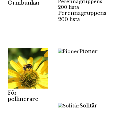
Ormbunkar
Perennagruppens
200 lista
Pioner
För
pollinerare
Solitär