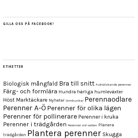
GILLA OSS PÅ FACEBOOK!
ETIKETTER
Bra till snitt
Biologisk mångfald
Fuktälskande perenner
Färg- och formlära
Hundra härliga humleväxter
Perennaodlare
Höst
Marktäckare
Nyheter
Ormbunkar
Perenner A-Ö
Perenner för olika lägen
Perenner för pollinerare
Perenner i kruka
Perenner i trädgården
Planera
Perenner vid vatten
Plantera perenner
Skugga
trädgården