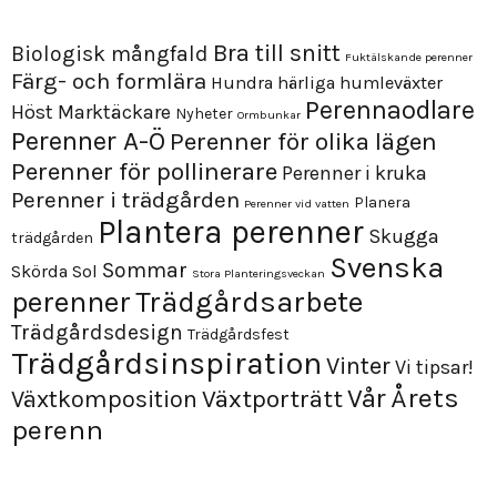
Bra till snitt
Biologisk mångfald
Fuktälskande perenner
Färg- och formlära
Hundra härliga humleväxter
Perennaodlare
Höst
Marktäckare
Nyheter
Ormbunkar
Perenner A-Ö
Perenner för olika lägen
Perenner för pollinerare
Perenner i kruka
Perenner i trädgården
Planera
Perenner vid vatten
Plantera perenner
Skugga
trädgården
Svenska
Sommar
Skörda
Sol
Stora Planteringsveckan
perenner
Trädgårdsarbete
Trädgårdsdesign
Trädgårdsfest
Trädgårdsinspiration
Vinter
Vi tipsar!
Årets
Vår
Växtporträtt
Växtkomposition
perenn