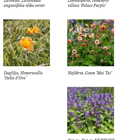
Lavendel, Lavandula
Lönnalunrot, Heuchera
angustifolia olika sorter
villosa ’Palace Purple’
Daglilja, Hemerocallis
Nejlikrot, Geum ’Mai Tai’
’Stella d’Oro’