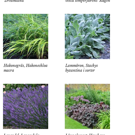
’Dreamland’
vesca semperflorens ’Rügen’
Hakonegräs, Hakonechloa
Lammöron, Stachys
macra
byzantina i sorter