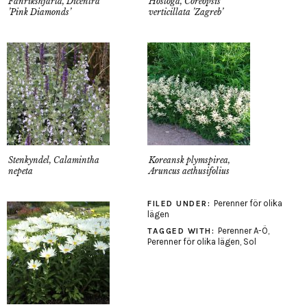
Fänrikshjärta, Dicentra
Höstöga, Coreopsis
’Pink Diamonds’
verticillata ’Zagreb’
Stenkyndel, Calamintha
Koreansk plymspirea,
nepeta
Aruncus aethusifolius
Perenner för olika
FILED UNDER:
lägen
Perenner A-Ö
,
TAGGED WITH:
Perenner för olika lägen
,
Sol