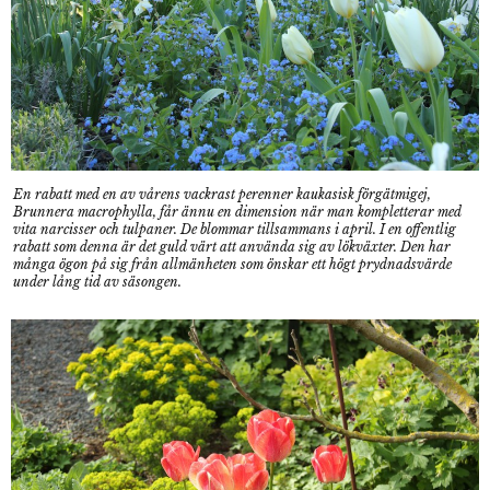
En rabatt med en av vårens vackrast perenner kaukasisk förgätmigej,
Brunnera macrophylla, får ännu en dimension när man kompletterar med
vita narcisser och tulpaner. De blommar tillsammans i april. I en offentlig
rabatt som denna är det guld värt att använda sig av lökväxter. Den har
många ögon på sig från allmänheten som önskar ett högt prydnadsvärde
under lång tid av säsongen.