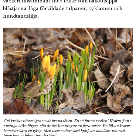
vackert tillsammans med lökar som balkansippa,
blåstjärna, låga förvildade tulpaner, cyklamen och
hundtandslilja.
Gul krokus sticker igenom de bruna löven. Ett så fint vårtecken! Krokus finns
i många olika färger, ofta är det korsningar av flera sorter. En lök av krokus
blommar bara en gång. Men lever vidare med hjälp av sidolökar och med
tiden kan de bilda stora bestånd.