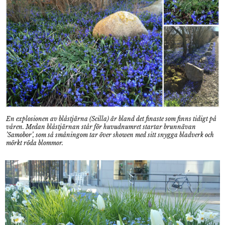
En explosionen av blåstjärna (Scilla) är bland det finaste som finns tidigt på
våren. Medan blåstjärnan står för huvudnumret startar brunnävan
’Samobor’, som så småningom tar över showen med sitt snygga bladverk och
mörkt röda blommor.