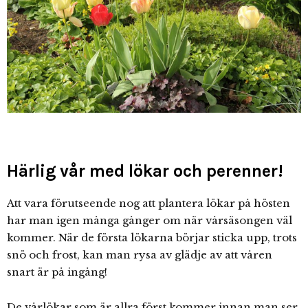
Härlig vår med lökar och perenner!
Att vara förutseende nog att plantera lökar på hösten
har man igen många gånger om när vårsäsongen väl
kommer. När de första lökarna börjar sticka upp, trots
snö och frost, kan man rysa av glädje av att våren
snart är på ingång!
De vårlökar som är allra först kommer innan man ser