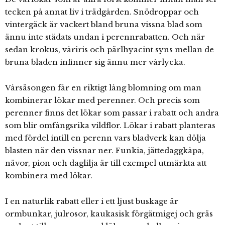
tecken på annat liv i trädgården. Snödroppar och
vintergäck är vackert bland bruna vissna blad som
ännu inte städats undan i perennrabatten. Och när
sedan krokus, våriris och pärlhyacint syns mellan de
bruna bladen infinner sig ännu mer vårlycka.
Vårsäsongen får en riktigt lång blomning om man
kombinerar lökar med perenner. Och precis som
perenner finns det lökar som passar i rabatt och andra
som blir omfångsrika vildflor. Lökar i rabatt planteras
med fördel intill en perenn vars bladverk kan dölja
blasten när den vissnar ner. Funkia, jättedaggkåpa,
nävor, pion och daglilja är till exempel utmärkta att
kombinera med lökar.
I en naturlik rabatt eller i ett ljust buskage är
ormbunkar, julrosor, kaukasisk förgätmigej och gräs