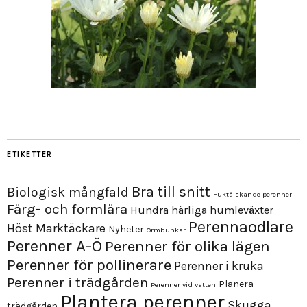
ETIKETTER
Bra till snitt
Biologisk mångfald
Fuktälskande perenner
Färg- och formlära
Hundra härliga humleväxter
Perennaodlare
Höst
Marktäckare
Nyheter
Ormbunkar
Perenner A-Ö
Perenner för olika lägen
Perenner för pollinerare
Perenner i kruka
Perenner i trädgården
Planera
Perenner vid vatten
Plantera perenner
Skugga
trädgården