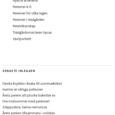
Nyaste artiklarna
Perenner A-Ö
Perenner för olika lägen
Perenner i trädgården
Perennkunskap
Trädgårdsmästaren tipsar
Växtporträtt
SENASTE INLÄGGEN
Färska kryddor i kruka till sommarköket
Humlor är viktiga pollinörer
Årets perenn att plocka buketter av
Fira midsommar med perenner!
Stäppsalvia, Salvia nemorosa
Årets perenn tillsammans i solsken