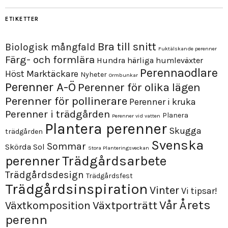
ETIKETTER
Bra till snitt
Biologisk mångfald
Fuktälskande perenner
Färg- och formlära
Hundra härliga humleväxter
Perennaodlare
Höst
Marktäckare
Nyheter
Ormbunkar
Perenner A-Ö
Perenner för olika lägen
Perenner för pollinerare
Perenner i kruka
Perenner i trädgården
Planera
Perenner vid vatten
Plantera perenner
Skugga
trädgården
Svenska
Sommar
Skörda
Sol
Stora Planteringsveckan
perenner
Trädgårdsarbete
Trädgårdsdesign
Trädgårdsfest
Trädgårdsinspiration
Vinter
Vi tipsar!
Årets
Vår
Växtporträtt
Växtkomposition
perenn