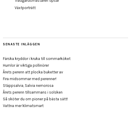
Trädgårdsmästaren tipsar
Växtporträtt
SENASTE INLÄGGEN
Färska kryddor i kruka till sommarköket
Humlor är viktiga pollinörer
Årets perenn att plocka buketter av
Fira midsommar med perenner!
Stäppsalvia, Salvia nemorosa
Årets perenn tillsammans i solsken
Så sköter du om pioner på bästa sätt!
Vattna mer klimatsmart