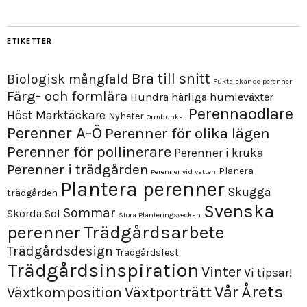
ETIKETTER
Bra till snitt
Biologisk mångfald
Fuktälskande perenner
Färg- och formlära
Hundra härliga humleväxter
Perennaodlare
Höst
Marktäckare
Nyheter
Ormbunkar
Perenner A-Ö
Perenner för olika lägen
Perenner för pollinerare
Perenner i kruka
Perenner i trädgården
Planera
Perenner vid vatten
Plantera perenner
Skugga
trädgården
Svenska
Sommar
Skörda
Sol
Stora Planteringsveckan
perenner
Trädgårdsarbete
Trädgårdsdesign
Trädgårdsfest
Trädgårdsinspiration
Vinter
Vi tipsar!
Årets
Vår
Växtporträtt
Växtkomposition