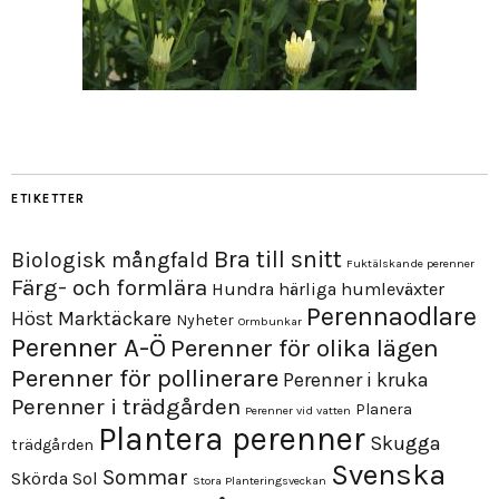
ETIKETTER
Bra till snitt
Biologisk mångfald
Fuktälskande perenner
Färg- och formlära
Hundra härliga humleväxter
Perennaodlare
Höst
Marktäckare
Nyheter
Ormbunkar
Perenner A-Ö
Perenner för olika lägen
Perenner för pollinerare
Perenner i kruka
Perenner i trädgården
Planera
Perenner vid vatten
Plantera perenner
Skugga
trädgården
Svenska
Sommar
Skörda
Sol
Stora Planteringsveckan