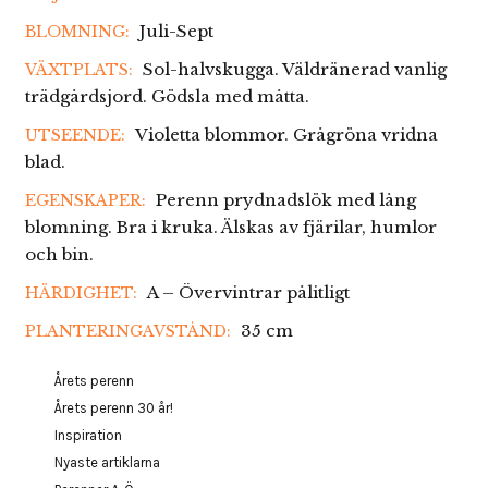
Juli-Sept
BLOMNING:
Sol-halvskugga. Väldränerad vanlig
VÄXTPLATS:
trädgårdsjord. Gödsla med måtta.
Violetta blommor. Grågröna vridna
UTSEENDE:
blad.
Perenn prydnadslök med lång
EGENSKAPER:
blomning. Bra i kruka. Älskas av fjärilar, humlor
och bin.
A – Övervintrar pålitligt
HÄRDIGHET:
35 cm
PLANTERINGAVSTÅND:
Årets perenn
Årets perenn 30 år!
Inspiration
Nyaste artiklarna