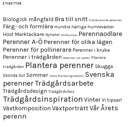
ETIKETTER
Bra till snitt
Biologisk mångfald
Fuktälskande perenner
Färg- och formlära
Hundra härliga humleväxter
Perennaodlare
Höst
Marktäckare
Nyheter
Ormbunkar
Perenner A-Ö
Perenner för olika lägen
Perenner för pollinerare
Perenner i kruka
Perenner i trädgården
Planera
Perenner vid vatten
Plantera perenner
Skugga
trädgården
Svenska
Sommar
Skörda
Sol
Stora Planteringsveckan
perenner
Trädgårdsarbete
Trädgårdsdesign
Trädgårdsfest
Trädgårdsinspiration
Vinter
Vi tipsar!
Årets
Vår
Växtporträtt
Växtkomposition
perenn