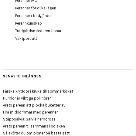
Perenner A-Ö
Perenner för olika lägen
Perenner i trädgården
Perennkunskap
Trädgårdsmästaren tipsar
Växtporträtt
SENASTE INLÄGGEN
Färska kryddor i kruka till sommarköket
Humlor är viktiga pollinörer
Årets perenn att plocka buketter av
Fira midsommar med perenner!
Stäppsalvia, Salvia nemorosa
Årets perenn tillsammans i solsken
Så sköter du om pioner på bästa sätt!