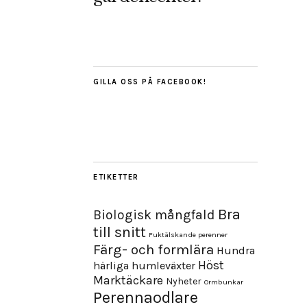
GILLA OSS PÅ FACEBOOK!
ETIKETTER
Bra
Biologisk mångfald
till snitt
Fuktälskande perenner
Färg- och formlära
Hundra
Höst
härliga humleväxter
Marktäckare
Nyheter
Ormbunkar
Perennaodlare