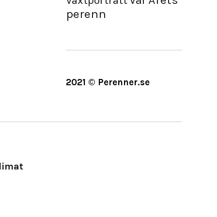
Vår
Växtporträtt
perenn
2021 © Perenner.se
limat