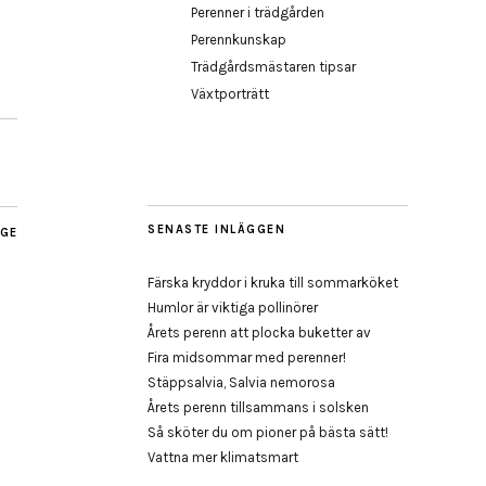
Perenner i trädgården
Perennkunskap
Trädgårdsmästaren tipsar
Växtporträtt
SENASTE INLÄGGEN
AGE
Färska kryddor i kruka till sommarköket
Humlor är viktiga pollinörer
Årets perenn att plocka buketter av
Fira midsommar med perenner!
Stäppsalvia, Salvia nemorosa
Årets perenn tillsammans i solsken
Så sköter du om pioner på bästa sätt!
Vattna mer klimatsmart