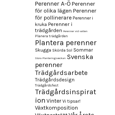
Perenner A-Ö
Perenner
för olika lägen
Perenner
för pollinerare
Perenner i
Perenner i
kruka
trädgården
Perenner vid vatten
Planera trädgården
Plantera perenner
Sommar
Skugga
Skörda
Sol
Svenska
Stora Planteringsveckan
perenner
Trädgårdsarbete
Trädgårdsdesign
Trädgårdsfest
Trädgårdsinspirat
ion
Vinter
Vi tipsar!
Växtkomposition
Årets