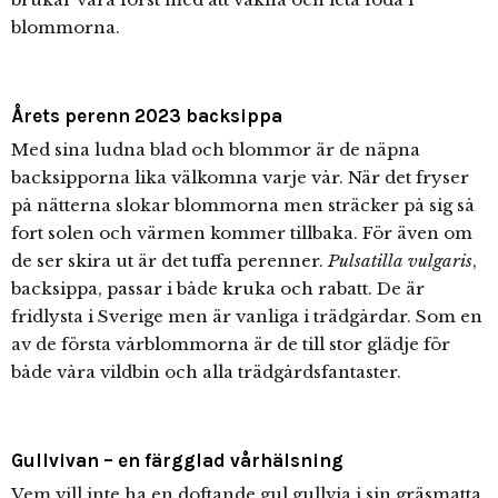
blommorna.
Årets perenn 2023 backsippa
Med sina ludna blad och blommor är de näpna
backsipporna lika välkomna varje vår. När det fryser
på nätterna slokar blommorna men sträcker på sig så
fort solen och värmen kommer tillbaka. För även om
de ser skira ut är det tuffa perenner.
Pulsatilla vulgaris
,
backsippa, passar i både kruka och rabatt. De är
fridlysta i Sverige men är vanliga i trädgårdar. Som en
av de första vårblommorna är de till stor glädje för
både våra vildbin och alla trädgårdsfantaster.
Gullvivan – en färgglad vårhälsning
Vem vill inte ha en doftande gul gullvia i sin gräsmatta,