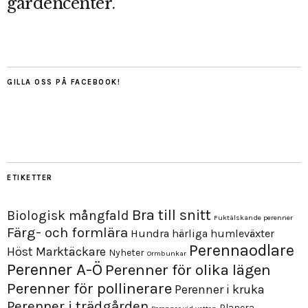
gardencenter.
GILLA OSS PÅ FACEBOOK!
ETIKETTER
Bra till snitt
Biologisk mångfald
Fuktälskande perenner
Färg- och formlära
Hundra härliga humleväxter
Perennaodlare
Höst
Marktäckare
Nyheter
Ormbunkar
Perenner A-Ö
Perenner för olika lägen
Perenner för pollinerare
Perenner i kruka
Perenner i trädgården
Planera