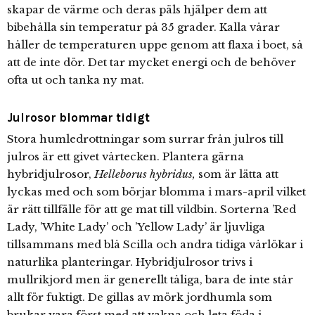
skapar de värme och deras päls hjälper dem att
bibehålla sin temperatur på 35 grader. Kalla vårar
håller de temperaturen uppe genom att flaxa i boet, så
att de inte dör. Det tar mycket energi och de behöver
ofta ut och tanka ny mat.
Julrosor blommar tidigt
Stora humledrottningar som surrar från julros till
julros är ett givet vårtecken. Plantera gärna
hybridjulrosor,
Helleborus hybridus,
som är lätta att
lyckas med och som börjar blomma i mars-april vilket
är rätt tillfälle för att ge mat till vildbin. Sorterna ’Red
Lady, ’White Lady’ och ’Yellow Lady’ är ljuvliga
tillsammans med blå Scilla och andra tidiga vårlökar i
naturlika planteringar. Hybridjulrosor trivs i
mullrikjord men är generellt tåliga, bara de inte står
allt för fuktigt. De gillas av mörk jordhumla som
brukar vara först med att vakna och leta föda i