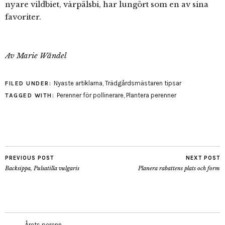
nyare vildbiet, vårpälsbi, har lungört som en av sina
favoriter.
Av Marie Wändel
Nyaste artiklarna
,
Trädgårdsmästaren tipsar
FILED UNDER:
Perenner för pollinerare
,
Plantera perenner
TAGGED WITH:
PREVIOUS POST
NEXT POST
Backsippa, Pulsatilla vulgaris
Planera rabattens plats och form
Årets perenn