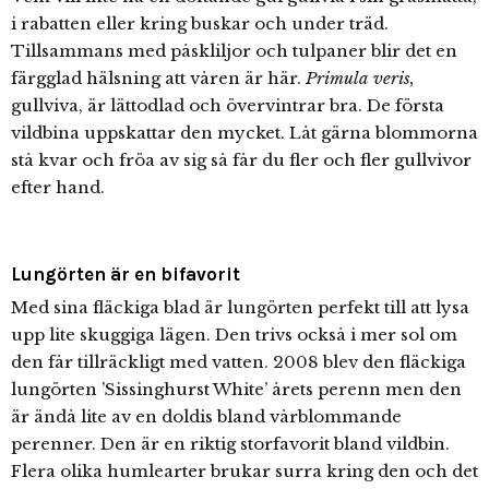
i rabatten eller kring buskar och under träd.
Tillsammans med påskliljor och tulpaner blir det en
färgglad hälsning att våren är här.
Primula veris,
gullviva, är lättodlad och övervintrar bra. De första
vildbina uppskattar den mycket. Låt gärna blommorna
stå kvar och fröa av sig så får du fler och fler gullvivor
efter hand.
Lungörten är en bifavorit
Med sina fläckiga blad är lungörten perfekt till att lysa
upp lite skuggiga lägen. Den trivs också i mer sol om
den får tillräckligt med vatten. 2008 blev den fläckiga
lungörten ’Sissinghurst White’ årets perenn men den
är ändå lite av en doldis bland vårblommande
perenner. Den är en riktig storfavorit bland vildbin.
Flera olika humlearter brukar surra kring den och det