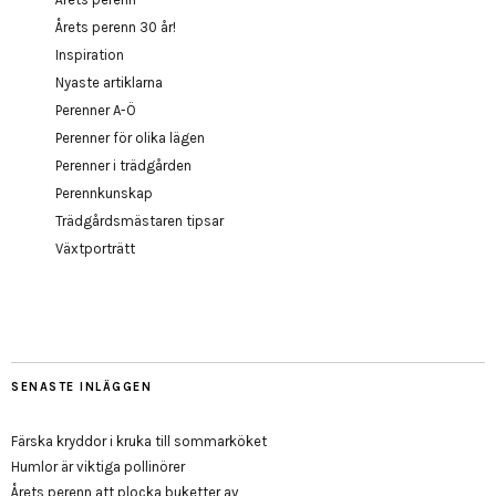
Årets perenn 30 år!
Inspiration
Nyaste artiklarna
Perenner A-Ö
Perenner för olika lägen
Perenner i trädgården
Perennkunskap
Trädgårdsmästaren tipsar
Växtporträtt
SENASTE INLÄGGEN
Färska kryddor i kruka till sommarköket
Humlor är viktiga pollinörer
Årets perenn att plocka buketter av