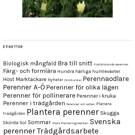
ETIKETTER
Bra till snitt
Biologisk mångfald
Fuktälskande perenner
Färg- och formlära
Hundra härliga humleväxter
Perennaodlare
Höst
Marktäckare
Nyheter
Ormbunkar
Perenner A-Ö
Perenner för olika lägen
Perenner för pollinerare
Perenner i kruka
Perenner i trädgården
Planera
Perenner vid vatten
Plantera perenner
Skugga
trädgården
Svenska
Sommar
Skörda
Sol
Stora Planteringsveckan
perenner
Trädgårdsarbete