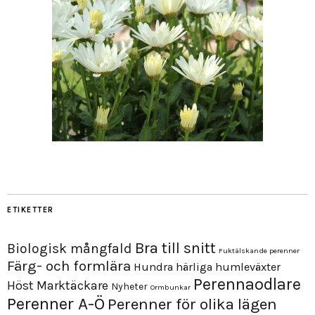
ETIKETTER
Bra till snitt
Biologisk mångfald
Fuktälskande perenner
Färg- och formlära
Hundra härliga humleväxter
Perennaodlare
Höst
Marktäckare
Nyheter
Ormbunkar
Perenner A-Ö
Perenner för olika lägen