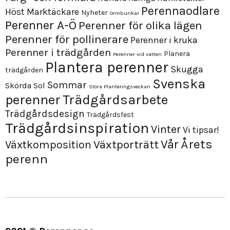
Perennaodlare
Höst
Marktäckare
Nyheter
Ormbunkar
Perenner A-Ö
Perenner för olika lägen
Perenner för pollinerare
Perenner i kruka
Perenner i trädgården
Planera
Perenner vid vatten
Plantera perenner
Skugga
trädgården
Svenska
Sommar
Skörda
Sol
Stora Planteringsveckan
perenner
Trädgårdsarbete
Trädgårdsdesign
Trädgårdsfest
Trädgårdsinspiration
Vinter
Vi tipsar!
Årets
Vår
Växtporträtt
Växtkomposition
perenn