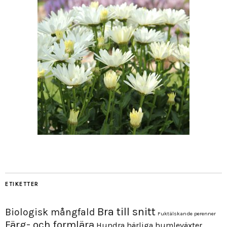
ETIKETTER
Bra till snitt
Biologisk mångfald
Fuktälskande perenner
Färg- och formlära
Hundra härliga humleväxter