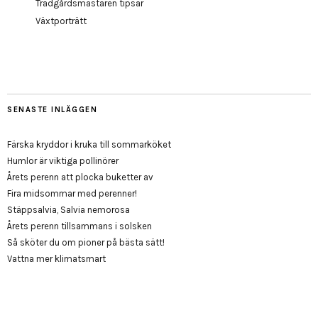
Trädgårdsmästaren tipsar
Växtporträtt
SENASTE INLÄGGEN
Färska kryddor i kruka till sommarköket
Humlor är viktiga pollinörer
Årets perenn att plocka buketter av
Fira midsommar med perenner!
Stäppsalvia, Salvia nemorosa
Årets perenn tillsammans i solsken
Så sköter du om pioner på bästa sätt!
Vattna mer klimatsmart