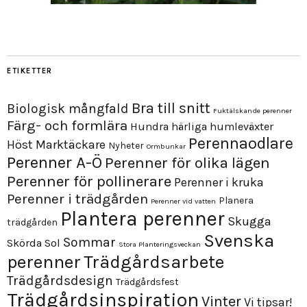
ETIKETTER
Bra till snitt
Biologisk mångfald
Fuktälskande perenner
Färg- och formlära
Hundra härliga humleväxter
Perennaodlare
Höst
Marktäckare
Nyheter
Ormbunkar
Perenner A-Ö
Perenner för olika lägen
Perenner för pollinerare
Perenner i kruka
Perenner i trädgården
Planera
Perenner vid vatten
Plantera perenner
Skugga
trädgården
Svenska
Sommar
Skörda
Sol
Stora Planteringsveckan
perenner
Trädgårdsarbete
Trädgårdsdesign
Trädgårdsfest
Trädgårdsinspiration
Vinter
Vi tipsar!