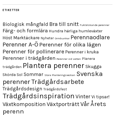
ETIKETTER
Bra till snitt
Biologisk mångfald
Fuktälskande perenner
Färg- och formlära
Hundra härliga humleväxter
Perennaodlare
Höst
Marktäckare
Nyheter
Ormbunkar
Perenner A-Ö
Perenner för olika lägen
Perenner för pollinerare
Perenner i kruka
Perenner i trädgården
Planera
Perenner vid vatten
Plantera perenner
Skugga
trädgården
Svenska
Sommar
Skörda
Sol
Stora Planteringsveckan
perenner
Trädgårdsarbete
Trädgårdsdesign
Trädgårdsfest
Trädgårdsinspiration
Vinter
Vi tipsar!
Årets
Vår
Växtporträtt
Växtkomposition
perenn