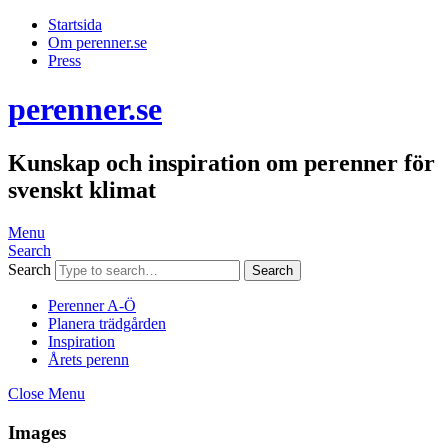
Startsida
Om perenner.se
Press
perenner.se
Kunskap och inspiration om perenner för
svenskt klimat
Menu
Search
Search
Perenner A-Ö
Planera trädgården
Inspiration
Årets perenn
Close Menu
Images