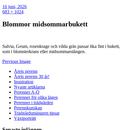
16 juni, 2026
683 × 1024
Blommor midsommarbukett
Salvia, Geum, rosenkrage och vilda gräs passar lika fint i bukett,
som i blomsterkrans eller midsommarstången.
Previous Image
Årets perenn
Årets perenn 30 år!
Inspiration
Nyaste artiklarna
Perenner A-Ö
Perenner för olika lägen
Perenner i trädgården
Perennkunskap
Trädgårdsmästaren tipsar
Växtporträtt
Senaste inläggen