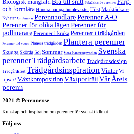
Bra till snitt
Färg-
Biologisk mångfald
Fuktälskande perenner
och formlära
Höst
Marktäckare
Hundra härliga humleväxter
Perenner A-Ö
Perennaodlare
Nyheter
Ormbunkar
Perenner för olika lägen
Perenner för
pollinerare
Perenner i trädgården
Perenner i kruka
Plantera perenner
Planera trädgården
Perenner vid vatten
Svenska
Sommar
Skugga
Skörda
Sol
Stora Planteringsveckan
perenner
Trädgårdsarbete
Trädgårdsdesign
Trädgårdsinspiration
Vinter
Vi
Trädgårdsfest
Vår
Årets
Växtporträtt
Växtkomposition
tipsar!
perenn
2021 © Perenner.se
Kunskap och inspiration om perenner för svenskt klimat
Följ oss