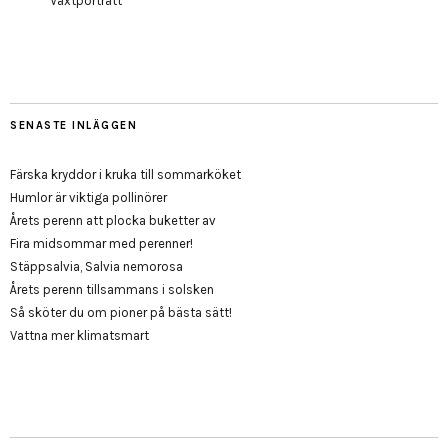
Växtporträtt
SENASTE INLÄGGEN
Färska kryddor i kruka till sommarköket
Humlor är viktiga pollinörer
Årets perenn att plocka buketter av
Fira midsommar med perenner!
Stäppsalvia, Salvia nemorosa
Årets perenn tillsammans i solsken
Så sköter du om pioner på bästa sätt!
Vattna mer klimatsmart