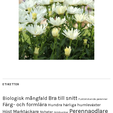
ETIKETTER
Bra till snitt
Biologisk mångfald
Fuktälskande perenner
Färg- och formlära
Hundra härliga humleväxter
Perennaodlare
Höst
Marktäckare
Nyheter
Ormbunkar