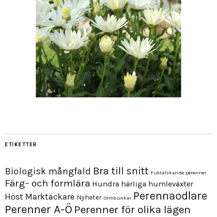
ETIKETTER
Bra till snitt
Biologisk mångfald
Fuktälskande perenner
Färg- och formlära
Hundra härliga humleväxter
Perennaodlare
Höst
Marktäckare
Nyheter
Ormbunkar
Perenner A-Ö
Perenner för olika lägen