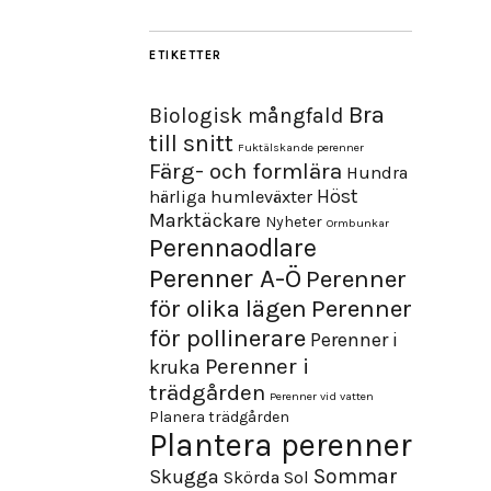
ETIKETTER
Bra
Biologisk mångfald
till snitt
Fuktälskande perenner
Färg- och formlära
Hundra
Höst
härliga humleväxter
Marktäckare
Nyheter
Ormbunkar
Perennaodlare
Perenner A-Ö
Perenner
för olika lägen
Perenner
för pollinerare
Perenner i
Perenner i
kruka
trädgården
Perenner vid vatten
Planera trädgården
Plantera perenner
Sommar
Skugga
Skörda
Sol