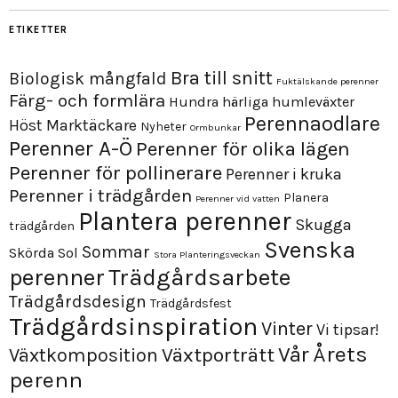
ETIKETTER
Bra till snitt
Biologisk mångfald
Fuktälskande perenner
Färg- och formlära
Hundra härliga humleväxter
Perennaodlare
Höst
Marktäckare
Nyheter
Ormbunkar
Perenner A-Ö
Perenner för olika lägen
Perenner för pollinerare
Perenner i kruka
Perenner i trädgården
Planera
Perenner vid vatten
Plantera perenner
Skugga
trädgården
Svenska
Sommar
Skörda
Sol
Stora Planteringsveckan
perenner
Trädgårdsarbete
Trädgårdsdesign
Trädgårdsfest
Trädgårdsinspiration
Vinter
Vi tipsar!
Årets
Vår
Växtporträtt
Växtkomposition
perenn