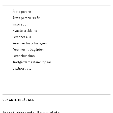
Årets perenn
Årets perenn 30 år!
Inspiration
Nyaste artiklarna
Perenner A-Ö
Perenner för olika lägen
Perenner i trädgården
Perennkunskap
Trädgårdsmästaren tipsar
Växtporträtt
SENASTE INLÄGGEN
Färska kryddor i kruka till sommarköket