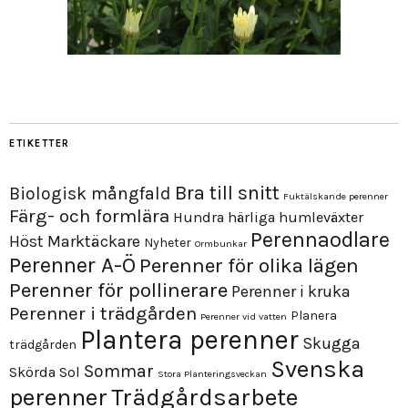
ETIKETTER
Bra till snitt
Biologisk mångfald
Fuktälskande perenner
Färg- och formlära
Hundra härliga humleväxter
Perennaodlare
Höst
Marktäckare
Nyheter
Ormbunkar
Perenner A-Ö
Perenner för olika lägen
Perenner för pollinerare
Perenner i kruka
Perenner i trädgården
Planera
Perenner vid vatten
Plantera perenner
Skugga
trädgården
Svenska
Sommar
Skörda
Sol
Stora Planteringsveckan
perenner
Trädgårdsarbete