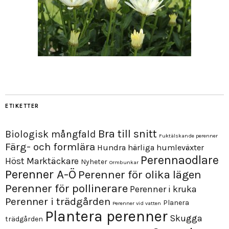
ETIKETTER
Bra till snitt
Biologisk mångfald
Fuktälskande perenner
Färg- och formlära
Hundra härliga humleväxter
Perennaodlare
Höst
Marktäckare
Nyheter
Ormbunkar
Perenner A-Ö
Perenner för olika lägen
Perenner för pollinerare
Perenner i kruka
Perenner i trädgården
Planera
Perenner vid vatten
Plantera perenner
Skugga
trädgården