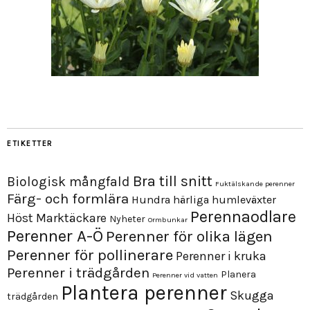
ETIKETTER
Bra till snitt
Biologisk mångfald
Fuktälskande perenner
Färg- och formlära
Hundra härliga humleväxter
Perennaodlare
Höst
Marktäckare
Nyheter
Ormbunkar
Perenner A-Ö
Perenner för olika lägen
Perenner för pollinerare
Perenner i kruka
Perenner i trädgården
Planera
Perenner vid vatten
Plantera perenner
Skugga
trädgården