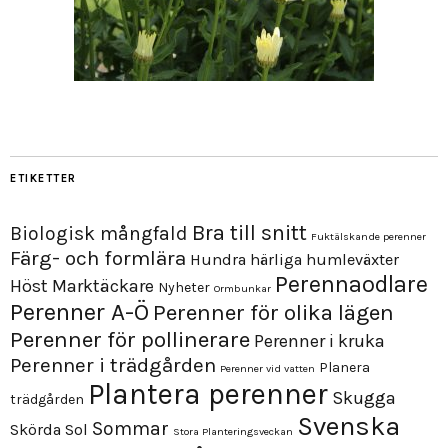
ETIKETTER
Bra till snitt
Biologisk mångfald
Fuktälskande perenner
Färg- och formlära
Hundra härliga humleväxter
Perennaodlare
Höst
Marktäckare
Nyheter
Ormbunkar
Perenner A-Ö
Perenner för olika lägen
Perenner för pollinerare
Perenner i kruka
Perenner i trädgården
Planera
Perenner vid vatten
Plantera perenner
Skugga
trädgården
Svenska
Sommar
Skörda
Sol
Stora Planteringsveckan