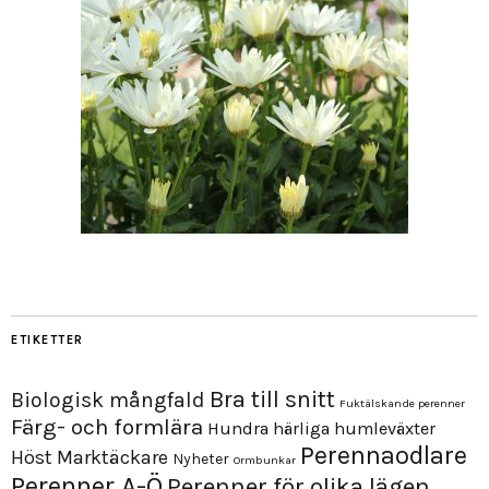
ETIKETTER
Bra till snitt
Biologisk mångfald
Fuktälskande perenner
Färg- och formlära
Hundra härliga humleväxter
Perennaodlare
Höst
Marktäckare
Nyheter
Ormbunkar
Perenner A-Ö
Perenner för olika lägen