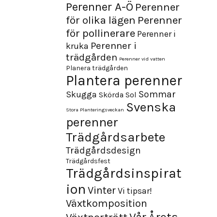
Perenner A-Ö
Perenner
för olika lägen
Perenner
för pollinerare
Perenner i
Perenner i
kruka
trädgården
Perenner vid vatten
Planera trädgården
Plantera perenner
Sommar
Skugga
Skörda
Sol
Svenska
Stora Planteringsveckan
perenner
Trädgårdsarbete
Trädgårdsdesign
Trädgårdsfest
Trädgårdsinspirat
ion
Vinter
Vi tipsar!
Växtkomposition
Årets