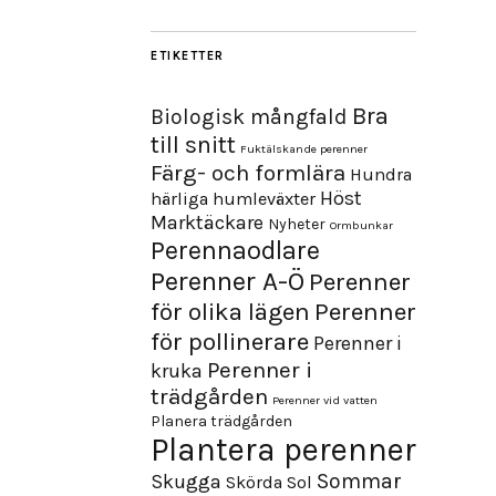
ETIKETTER
Bra
Biologisk mångfald
till snitt
Fuktälskande perenner
Färg- och formlära
Hundra
Höst
härliga humleväxter
Marktäckare
Nyheter
Ormbunkar
Perennaodlare
Perenner A-Ö
Perenner
för olika lägen
Perenner
för pollinerare
Perenner i
Perenner i
kruka
trädgården
Perenner vid vatten
Planera trädgården
Plantera perenner
Sommar
Skugga
Skörda
Sol