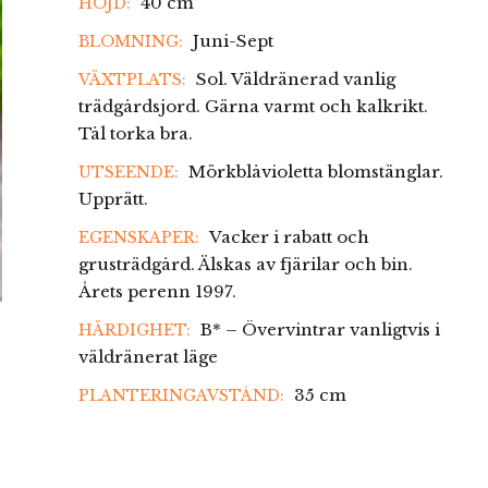
40 cm
HÖJD:
Juni-Sept
BLOMNING:
Sol. Väldränerad vanlig
VÄXTPLATS:
trädgårdsjord. Gärna varmt och kalkrikt.
Tål torka bra.
Mörkblåvioletta blomstänglar.
UTSEENDE:
Upprätt.
Vacker i rabatt och
EGENSKAPER:
grusträdgård. Älskas av fjärilar och bin.
Årets perenn 1997.
B* – Övervintrar vanligtvis i
HÄRDIGHET:
väldränerat läge
35 cm
PLANTERINGAVSTÅND: