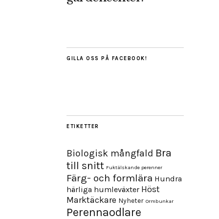
GILLA OSS PÅ FACEBOOK!
ETIKETTER
Bra
Biologisk mångfald
till snitt
Fuktälskande perenner
Färg- och formlära
Hundra
Höst
härliga humleväxter
Marktäckare
Nyheter
Ormbunkar
Perennaodlare