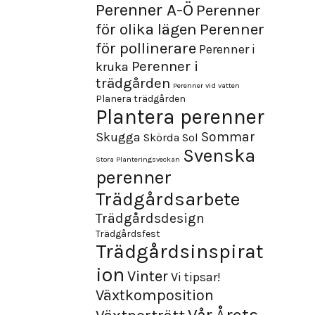
Perenner A-Ö
Perenner
för olika lägen
Perenner
för pollinerare
Perenner i
Perenner i
kruka
trädgården
Perenner vid vatten
Planera trädgården
Plantera perenner
Sommar
Skugga
Skörda
Sol
Svenska
Stora Planteringsveckan
perenner
Trädgårdsarbete
Trädgårdsdesign
Trädgårdsfest
Trädgårdsinspirat
ion
Vinter
Vi tipsar!
Växtkomposition
Årets