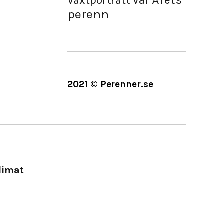
Vår
Växtporträtt
perenn
2021 © Perenner.se
limat