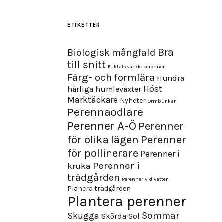
ETIKETTER
Bra
Biologisk mångfald
till snitt
Fuktälskande perenner
Färg- och formlära
Hundra
Höst
härliga humleväxter
Marktäckare
Nyheter
Ormbunkar
Perennaodlare
Perenner A-Ö
Perenner
för olika lägen
Perenner
för pollinerare
Perenner i
Perenner i
kruka
trädgården
Perenner vid vatten
Planera trädgården
Plantera perenner
Sommar
Skugga
Skörda
Sol