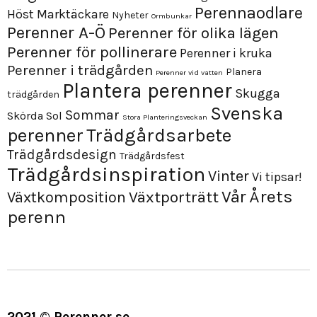
Perennaodlare
Höst
Marktäckare
Nyheter
Ormbunkar
Perenner A-Ö
Perenner för olika lägen
Perenner för pollinerare
Perenner i kruka
Perenner i trädgården
Planera
Perenner vid vatten
Plantera perenner
Skugga
trädgården
Svenska
Sommar
Skörda
Sol
Stora Planteringsveckan
perenner
Trädgårdsarbete
Trädgårdsdesign
Trädgårdsfest
Trädgårdsinspiration
Vinter
Vi tipsar!
Årets
Vår
Växtporträtt
Växtkomposition
perenn
2021 © Perenner.se