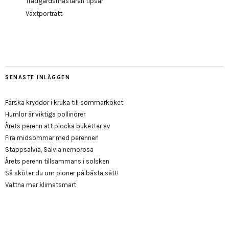
Trädgårdsmästaren tipsar
Växtporträtt
SENASTE INLÄGGEN
Färska kryddor i kruka till sommarköket
Humlor är viktiga pollinörer
Årets perenn att plocka buketter av
Fira midsommar med perenner!
Stäppsalvia, Salvia nemorosa
Årets perenn tillsammans i solsken
Så sköter du om pioner på bästa sätt!
Vattna mer klimatsmart