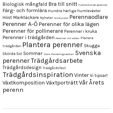
Bra till snitt
Biologisk mångfald
Fuktälskande perenner
Färg- och formlära
Hundra härliga humleväxter
Perennaodlare
Höst
Marktäckare
Nyheter
Ormbunkar
Perenner A-Ö
Perenner för olika lägen
Perenner för pollinerare
Perenner i kruka
Perenner i trädgården
Planera
Perenner vid vatten
Plantera perenner
Skugga
trädgården
Svenska
Sommar
Skörda
Sol
Stora Planteringsveckan
perenner
Trädgårdsarbete
Trädgårdsdesign
Trädgårdsfest
Trädgårdsinspiration
Vinter
Vi tipsar!
Årets
Vår
Växtporträtt
Växtkomposition
perenn