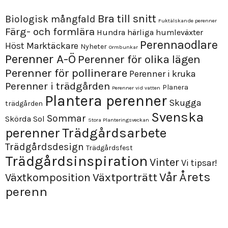
Bra till snitt
Biologisk mångfald
Fuktälskande perenner
Färg- och formlära
Hundra härliga humleväxter
Perennaodlare
Höst
Marktäckare
Nyheter
Ormbunkar
Perenner A-Ö
Perenner för olika lägen
Perenner för pollinerare
Perenner i kruka
Perenner i trädgården
Planera
Perenner vid vatten
Plantera perenner
Skugga
trädgården
Svenska
Sommar
Skörda
Sol
Stora Planteringsveckan
perenner
Trädgårdsarbete
Trädgårdsdesign
Trädgårdsfest
Trädgårdsinspiration
Vinter
Vi tipsar!
Årets
Vår
Växtporträtt
Växtkomposition
perenn