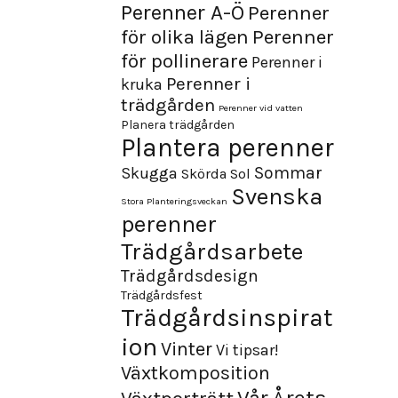
Perenner A-Ö
Perenner
för olika lägen
Perenner
för pollinerare
Perenner i
Perenner i
kruka
trädgården
Perenner vid vatten
Planera trädgården
Plantera perenner
Sommar
Skugga
Skörda
Sol
Svenska
Stora Planteringsveckan
perenner
Trädgårdsarbete
Trädgårdsdesign
Trädgårdsfest
Trädgårdsinspirat
ion
Vinter
Vi tipsar!
Växtkomposition
Årets