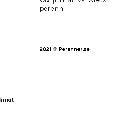
Vår
Växtporträtt
perenn
2021 © Perenner.se
limat