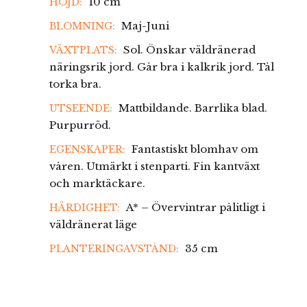
10 cm
HÖJD:
Maj-Juni
BLOMNING:
Sol. Önskar väldränerad
VÄXTPLATS:
näringsrik jord. Går bra i kalkrik jord. Tål
torka bra.
Mattbildande. Barrlika blad.
UTSEENDE:
Purpurröd.
Fantastiskt blomhav om
EGENSKAPER:
våren. Utmärkt i stenparti. Fin kantväxt
och marktäckare.
A* – Övervintrar pålitligt i
HÄRDIGHET:
väldränerat läge
35 cm
PLANTERINGAVSTÅND: