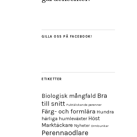
GILLA OSS PÅ FACEBOOK!
ETIKETTER
Bra
Biologisk mångfald
till snitt
Fuktälskande perenner
Färg- och formlära
Hundra
Höst
härliga humleväxter
Marktäckare
Nyheter
Ormbunkar
Perennaodlare