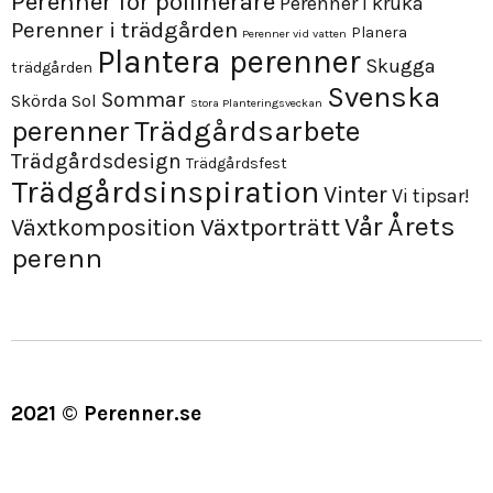
Perenner för pollinerare
Perenner i kruka
Perenner i trädgården
Planera
Perenner vid vatten
Plantera perenner
Skugga
trädgården
Svenska
Sommar
Skörda
Sol
Stora Planteringsveckan
perenner
Trädgårdsarbete
Trädgårdsdesign
Trädgårdsfest
Trädgårdsinspiration
Vinter
Vi tipsar!
Årets
Vår
Växtporträtt
Växtkomposition
perenn
2021 © Perenner.se