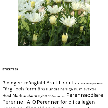
ETIKETTER
Bra till snitt
Biologisk mångfald
Fuktälskande perenner
Färg- och formlära
Hundra härliga humleväxter
Perennaodlare
Höst
Marktäckare
Nyheter
Ormbunkar
Perenner A-Ö
Perenner för olika lägen