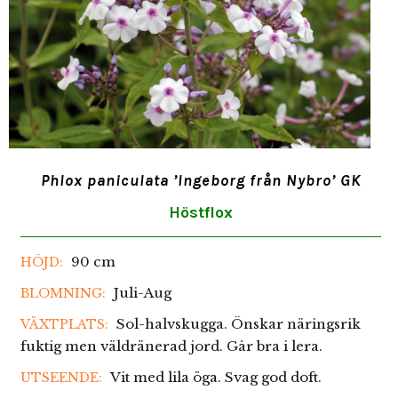
Phlox paniculata ’Ingeborg från Nybro’ GK
Höstflox
90 cm
HÖJD:
Juli-Aug
BLOMNING:
Sol-halvskugga. Önskar näringsrik
VÄXTPLATS:
fuktig men väldränerad jord. Går bra i lera.
Vit med lila öga. Svag god doft.
UTSEENDE: