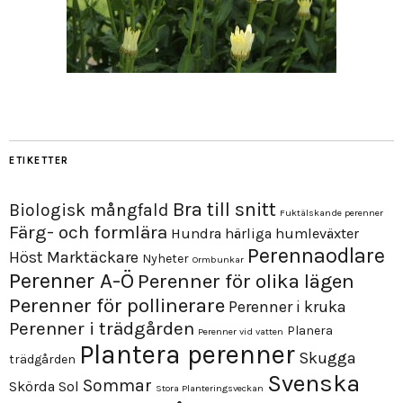
ETIKETTER
Bra till snitt
Biologisk mångfald
Fuktälskande perenner
Färg- och formlära
Hundra härliga humleväxter
Perennaodlare
Höst
Marktäckare
Nyheter
Ormbunkar
Perenner A-Ö
Perenner för olika lägen
Perenner för pollinerare
Perenner i kruka
Perenner i trädgården
Planera
Perenner vid vatten
Plantera perenner
Skugga
trädgården
Svenska
Sommar
Skörda
Sol
Stora Planteringsveckan