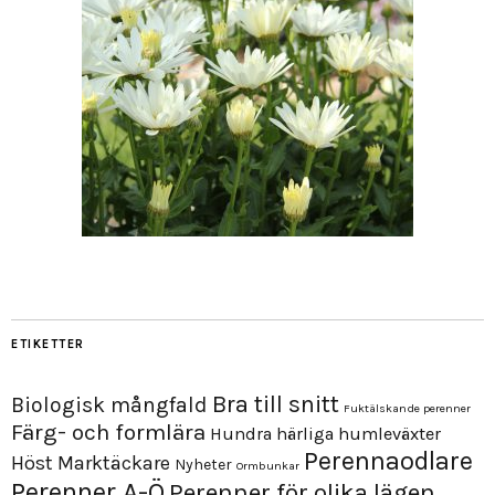
ETIKETTER
Bra till snitt
Biologisk mångfald
Fuktälskande perenner
Färg- och formlära
Hundra härliga humleväxter
Perennaodlare
Höst
Marktäckare
Nyheter
Ormbunkar
Perenner A-Ö
Perenner för olika lägen