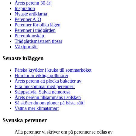
Årets perenn 30 år!
Inspiration
Nyaste artiklarna
Perenner A-Ö
Perenner för olika lägen
Perenner i trädgården
Perennkunskap
Trädgårdsmästaren tipsar
Växtporträtt
Senaste inläggen
Färska kryddor i kruka till sommarköket
Humlor är viktiga pollinörer
Årets perenn att plocka buketter av
Fira midsommar med perenner!
Stäppsalvia, Salvia nemorosa
Årets perenn tillsammans i solsken
Så sköter du om pioner på bästa sätt!
Vattna mer klimatsmart
Svenska perenner
Alla perenner vi skriver om på perenner.se odlas av