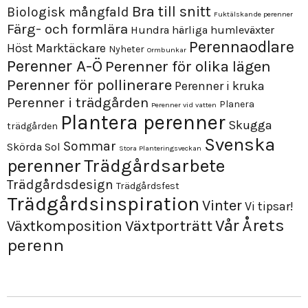
Bra till snitt
Biologisk mångfald
Fuktälskande perenner
Färg- och formlära
Hundra härliga humleväxter
Perennaodlare
Höst
Marktäckare
Nyheter
Ormbunkar
Perenner A-Ö
Perenner för olika lägen
Perenner för pollinerare
Perenner i kruka
Perenner i trädgården
Planera
Perenner vid vatten
Plantera perenner
Skugga
trädgården
Svenska
Sommar
Skörda
Sol
Stora Planteringsveckan
perenner
Trädgårdsarbete
Trädgårdsdesign
Trädgårdsfest
Trädgårdsinspiration
Vinter
Vi tipsar!
Årets
Vår
Växtporträtt
Växtkomposition
perenn