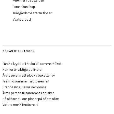
Perenner i trädgården
Perennkunskap
Trädgårdsmästaren tipsar
Växtporträtt
SENASTE INLÄGGEN
Färska kryddor i kruka till sommarköket
Humlor är viktiga pollinörer
Årets perenn att plocka buketter av
Fira midsommar med perenner!
Stäppsalvia, Salvia nemorosa
Årets perenn tillsammans i solsken
Så sköter du om pioner på bästa sätt!
Vattna mer klimatsmart