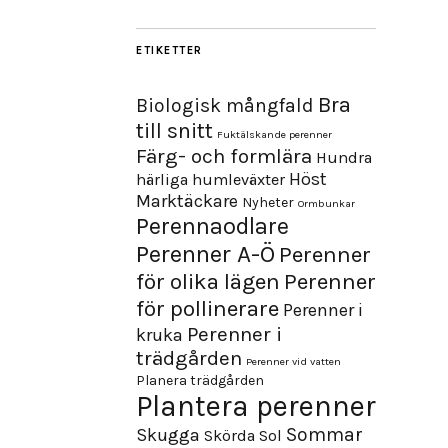
ETIKETTER
Bra
Biologisk mångfald
till snitt
Fuktälskande perenner
Färg- och formlära
Hundra
Höst
härliga humleväxter
Marktäckare
Nyheter
Ormbunkar
Perennaodlare
Perenner A-Ö
Perenner
för olika lägen
Perenner
för pollinerare
Perenner i
Perenner i
kruka
trädgården
Perenner vid vatten
Planera trädgården
Plantera perenner
Sommar
Skugga
Skörda
Sol