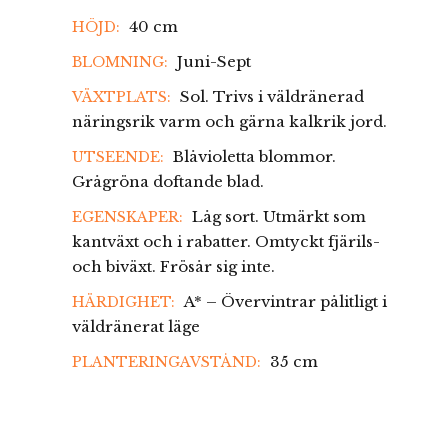
40 cm
HÖJD:
Juni-Sept
BLOMNING:
Sol. Trivs i väldränerad
VÄXTPLATS:
näringsrik varm och gärna kalkrik jord.
Blåvioletta blommor.
UTSEENDE:
Grågröna doftande blad.
Låg sort. Utmärkt som
EGENSKAPER:
kantväxt och i rabatter. Omtyckt fjärils-
och biväxt. Frösår sig inte.
A* – Övervintrar pålitligt i
HÄRDIGHET:
väldränerat läge
35 cm
PLANTERINGAVSTÅND: