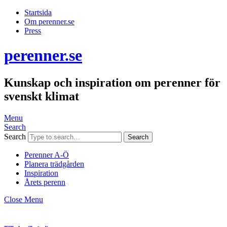
Startsida
Om perenner.se
Press
perenner.se
Kunskap och inspiration om perenner för
svenskt klimat
Menu
Search
Search
Perenner A-Ö
Planera trädgården
Inspiration
Årets perenn
Close Menu