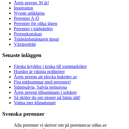
Årets perenn 30 år!
Inspiration
Nyaste artiklarna
Perenner A-Ö
Perenner för olika lägen
Perenner i trädgården
Perennkunskap
Trädgårdsmästaren tipsar
Växtporträtt
Senaste inläggen
Färska kryddor i kruka till sommarköket
Humlor är viktiga pollinörer
Årets perenn att plocka buketter av
Fira midsommar med perenner!
Stäppsalvia, Salvia nemorosa
Årets perenn tillsammans i solsken
Så sköter du om pioner på bästa sätt!
Vattna mer klimatsmart
Svenska perenner
Alla perenner vi skriver om på perenner.se odlas av