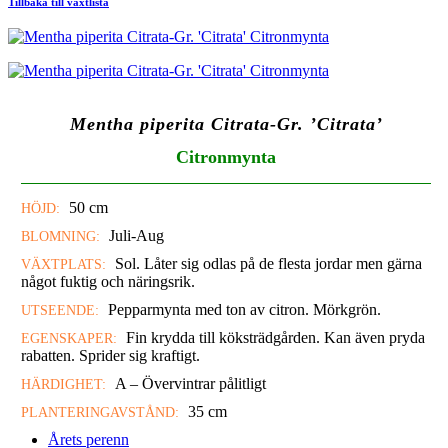
Tillbaka till växtlista
Mentha piperita Citrata-Gr. ’Citrata’
Citronmynta
50 cm
HÖJD:
Juli-Aug
BLOMNING:
Sol. Låter sig odlas på de flesta jordar men gärna
VÄXTPLATS:
något fuktig och näringsrik.
Pepparmynta med ton av citron. Mörkgrön.
UTSEENDE:
Fin krydda till köksträdgården. Kan även pryda
EGENSKAPER:
rabatten. Sprider sig kraftigt.
A – Övervintrar pålitligt
HÄRDIGHET:
35 cm
PLANTERINGAVSTÅND:
Årets perenn