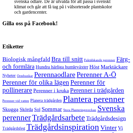
svenska odlare. De är utvalda för att passa i svenskt
klimat och går att få tag på i välsorterade plantskolor
och gardencenter.
Gilla oss på Facebook!
Etiketter
Bra till snitt
Färg-
Biologisk mångfald
Fuktälskande perenner
och formlära
Höst
Marktäckare
Hundra härliga humleväxter
Perenner A-Ö
Perennaodlare
Nyheter
Ormbunkar
Perenner för olika lägen
Perenner för
pollinerare
Perenner i trädgården
Perenner i kruka
Plantera perenner
Planera trädgården
Perenner vid vatten
Svenska
Sommar
Skugga
Skörda
Sol
Stora Planteringsveckan
perenner
Trädgårdsarbete
Trädgårdsdesign
Trädgårdsinspiration
Vinter
Vi
Trädgårdsfest