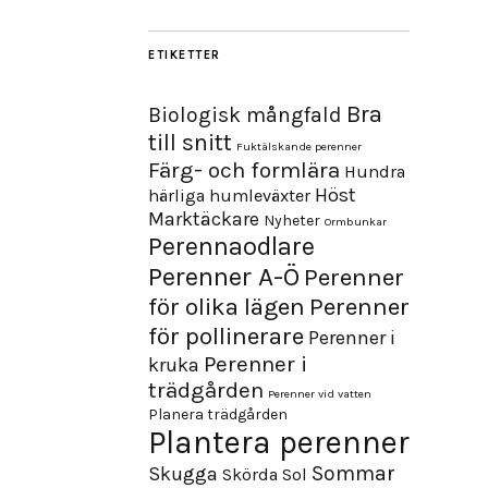
ETIKETTER
Bra
Biologisk mångfald
till snitt
Fuktälskande perenner
Färg- och formlära
Hundra
Höst
härliga humleväxter
Marktäckare
Nyheter
Ormbunkar
Perennaodlare
Perenner A-Ö
Perenner
för olika lägen
Perenner
för pollinerare
Perenner i
Perenner i
kruka
trädgården
Perenner vid vatten
Planera trädgården
Plantera perenner
Sommar
Skugga
Skörda
Sol