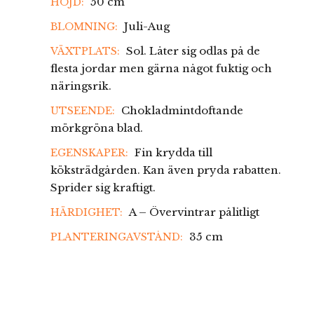
50 cm
HÖJD:
Juli-Aug
BLOMNING:
Sol. Låter sig odlas på de
VÄXTPLATS:
flesta jordar men gärna något fuktig och
näringsrik.
Chokladmintdoftande
UTSEENDE:
mörkgröna blad.
Fin krydda till
EGENSKAPER:
köksträdgården. Kan även pryda rabatten.
Sprider sig kraftigt.
A – Övervintrar pålitligt
HÄRDIGHET:
35 cm
PLANTERINGAVSTÅND: