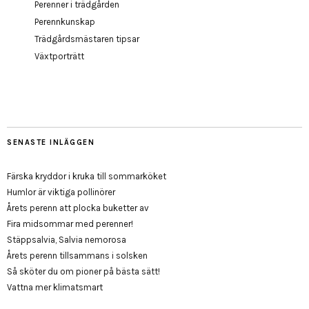
Perenner i trädgården
Perennkunskap
Trädgårdsmästaren tipsar
Växtporträtt
SENASTE INLÄGGEN
Färska kryddor i kruka till sommarköket
Humlor är viktiga pollinörer
Årets perenn att plocka buketter av
Fira midsommar med perenner!
Stäppsalvia, Salvia nemorosa
Årets perenn tillsammans i solsken
Så sköter du om pioner på bästa sätt!
Vattna mer klimatsmart