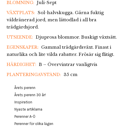
Juli-Sept
BLOMNING:
Sol-halvskugga. Gärna fuktig
VÄXTPLATS:
väldränerad jord, men lättodlad i all bra
trädgårdsjord.
Djuprosa blommor. Buskigt växtsätt.
UTSEENDE:
Gammal trädgårdsväxt. Finast i
EGENSKAPER:
naturlika och lite vilda rabatter. Frösår sig flitigt.
B – Övervintrar vanligtvis
HÄRDIGHET:
35 cm
PLANTERINGAVSTÅND:
Årets perenn
Årets perenn 30 år!
Inspiration
Nyaste artiklarna
Perenner A-Ö
Perenner för olika lägen