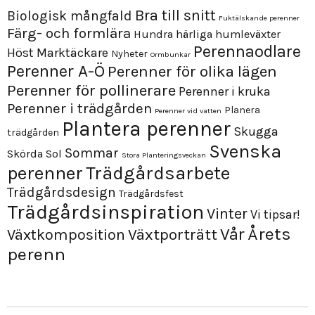
Bra till snitt
Biologisk mångfald
Fuktälskande perenner
Färg- och formlära
Hundra härliga humleväxter
Perennaodlare
Höst
Marktäckare
Nyheter
Ormbunkar
Perenner A-Ö
Perenner för olika lägen
Perenner för pollinerare
Perenner i kruka
Perenner i trädgården
Planera
Perenner vid vatten
Plantera perenner
Skugga
trädgården
Svenska
Sommar
Skörda
Sol
Stora Planteringsveckan
perenner
Trädgårdsarbete
Trädgårdsdesign
Trädgårdsfest
Trädgårdsinspiration
Vinter
Vi tipsar!
Årets
Vår
Växtporträtt
Växtkomposition
perenn