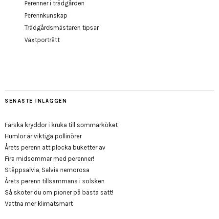
Perenner i trädgården
Perennkunskap
Trädgårdsmästaren tipsar
Växtporträtt
SENASTE INLÄGGEN
Färska kryddor i kruka till sommarköket
Humlor är viktiga pollinörer
Årets perenn att plocka buketter av
Fira midsommar med perenner!
Stäppsalvia, Salvia nemorosa
Årets perenn tillsammans i solsken
Så sköter du om pioner på bästa sätt!
Vattna mer klimatsmart