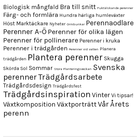
Bra till snitt
Biologisk mångfald
Fuktälskande perenner
Färg- och formlära
Hundra härliga humleväxter
Perennaodlare
Höst
Marktäckare
Nyheter
Ormbunkar
Perenner A-Ö
Perenner för olika lägen
Perenner för pollinerare
Perenner i kruka
Perenner i trädgården
Planera
Perenner vid vatten
Plantera perenner
Skugga
trädgården
Svenska
Sommar
Skörda
Sol
Stora Planteringsveckan
perenner
Trädgårdsarbete
Trädgårdsdesign
Trädgårdsfest
Trädgårdsinspiration
Vinter
Vi tipsar!
Årets
Vår
Växtporträtt
Växtkomposition
perenn