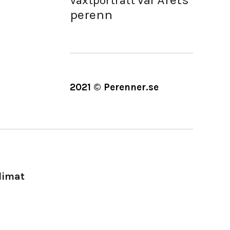
Vår
Växtporträtt
perenn
2021 © Perenner.se
limat