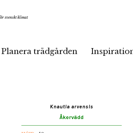
ör svenskt klimat
Planera trädgården
Inspiratio
Knautia arvensis
Åkervädd