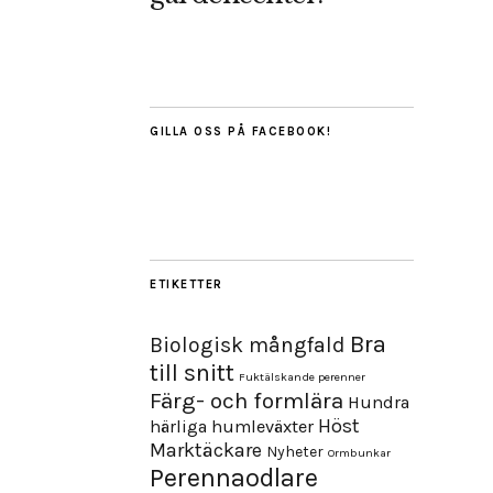
GILLA OSS PÅ FACEBOOK!
ETIKETTER
Bra
Biologisk mångfald
till snitt
Fuktälskande perenner
Färg- och formlära
Hundra
Höst
härliga humleväxter
Marktäckare
Nyheter
Ormbunkar
Perennaodlare