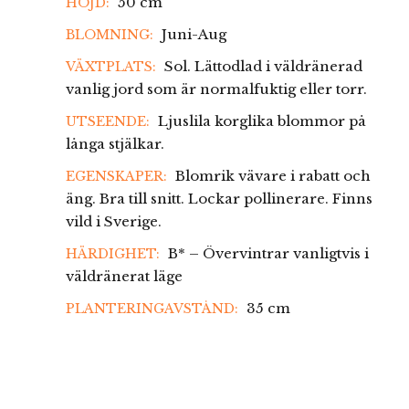
50 cm
HÖJD:
Juni-Aug
BLOMNING:
Sol. Lättodlad i väldränerad
VÄXTPLATS:
vanlig jord som är normalfuktig eller torr.
Ljuslila korglika blommor på
UTSEENDE:
långa stjälkar.
Blomrik vävare i rabatt och
EGENSKAPER:
äng. Bra till snitt. Lockar pollinerare. Finns
vild i Sverige.
B* – Övervintrar vanligtvis i
HÄRDIGHET:
väldränerat läge
35 cm
PLANTERINGAVSTÅND: