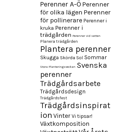
Perenner A-Ö
Perenner
för olika lägen
Perenner
för pollinerare
Perenner i
Perenner i
kruka
trädgården
Perenner vid vatten
Planera trädgården
Plantera perenner
Sommar
Skugga
Skörda
Sol
Svenska
Stora Planteringsveckan
perenner
Trädgårdsarbete
Trädgårdsdesign
Trädgårdsfest
Trädgårdsinspirat
ion
Vinter
Vi tipsar!
Växtkomposition
Årets