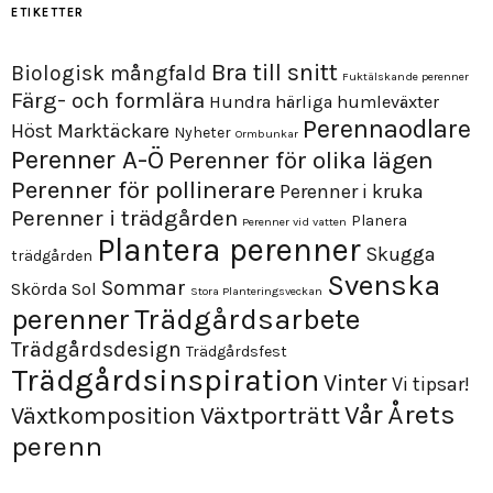
ETIKETTER
Bra till snitt
Biologisk mångfald
Fuktälskande perenner
Färg- och formlära
Hundra härliga humleväxter
Perennaodlare
Höst
Marktäckare
Nyheter
Ormbunkar
Perenner A-Ö
Perenner för olika lägen
Perenner för pollinerare
Perenner i kruka
Perenner i trädgården
Planera
Perenner vid vatten
Plantera perenner
Skugga
trädgården
Svenska
Sommar
Skörda
Sol
Stora Planteringsveckan
perenner
Trädgårdsarbete
Trädgårdsdesign
Trädgårdsfest
Trädgårdsinspiration
Vinter
Vi tipsar!
Årets
Vår
Växtporträtt
Växtkomposition
perenn