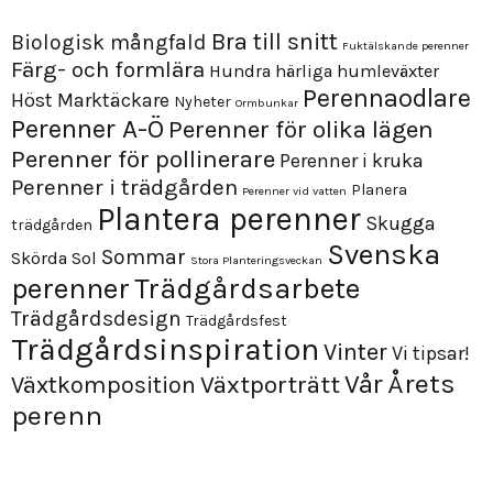
Bra till snitt
Biologisk mångfald
Fuktälskande perenner
Färg- och formlära
Hundra härliga humleväxter
Perennaodlare
Höst
Marktäckare
Nyheter
Ormbunkar
Perenner A-Ö
Perenner för olika lägen
Perenner för pollinerare
Perenner i kruka
Perenner i trädgården
Planera
Perenner vid vatten
Plantera perenner
Skugga
trädgården
Svenska
Sommar
Skörda
Sol
Stora Planteringsveckan
perenner
Trädgårdsarbete
Trädgårdsdesign
Trädgårdsfest
Trädgårdsinspiration
Vinter
Vi tipsar!
Årets
Vår
Växtporträtt
Växtkomposition
perenn