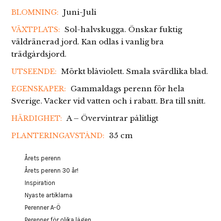
Juni-Juli
BLOMNING:
Sol-halvskugga. Önskar fuktig
VÄXTPLATS:
väldränerad jord. Kan odlas i vanlig bra
trädgårdsjord.
Mörkt blåviolett. Smala svärdlika blad.
UTSEENDE:
Gammaldags perenn för hela
EGENSKAPER:
Sverige. Vacker vid vatten och i rabatt. Bra till snitt.
A – Övervintrar pålitligt
HÄRDIGHET:
35 cm
PLANTERINGAVSTÅND:
Årets perenn
Årets perenn 30 år!
Inspiration
Nyaste artiklarna
Perenner A-Ö
Perenner för olika lägen