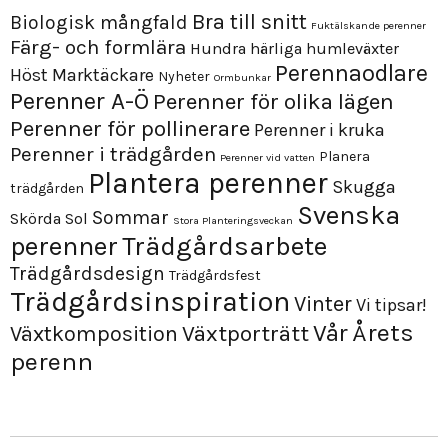
Bra till snitt
Biologisk mångfald
Fuktälskande perenner
Färg- och formlära
Hundra härliga humleväxter
Perennaodlare
Höst
Marktäckare
Nyheter
Ormbunkar
Perenner A-Ö
Perenner för olika lägen
Perenner för pollinerare
Perenner i kruka
Perenner i trädgården
Planera
Perenner vid vatten
Plantera perenner
Skugga
trädgården
Svenska
Sommar
Skörda
Sol
Stora Planteringsveckan
perenner
Trädgårdsarbete
Trädgårdsdesign
Trädgårdsfest
Trädgårdsinspiration
Vinter
Vi tipsar!
Årets
Vår
Växtporträtt
Växtkomposition
perenn