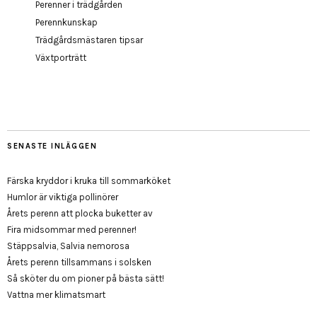
Perenner i trädgården
Perennkunskap
Trädgårdsmästaren tipsar
Växtporträtt
SENASTE INLÄGGEN
Färska kryddor i kruka till sommarköket
Humlor är viktiga pollinörer
Årets perenn att plocka buketter av
Fira midsommar med perenner!
Stäppsalvia, Salvia nemorosa
Årets perenn tillsammans i solsken
Så sköter du om pioner på bästa sätt!
Vattna mer klimatsmart