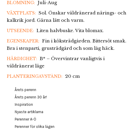
Juli-Aug
BLOMNING:
Sol. Önskar väldränerad närings- och
VÄXTPLATS:
kalkrik jord. Gärna lätt och varm.
Liten halvbuske. Vita blomax.
UTSEENDE:
Fin i köksträdgården. Bittersöt smak.
EGENSKAPER:
Bra i stenparti, grusträdgård och som låg häck.
B* – Övervintrar vanligtvis i
HÄRDIGHET:
väldränerat läge
20 cm
PLANTERINGAVSTÅND:
Årets perenn
Årets perenn 30 år!
Inspiration
Nyaste artiklarna
Perenner A-Ö
Perenner för olika lägen